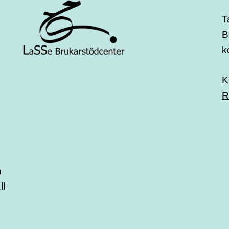
T
B
k
K
R
n
ll