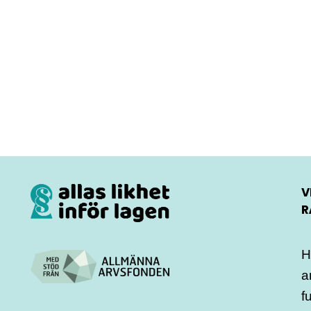
V
R
H
a
f