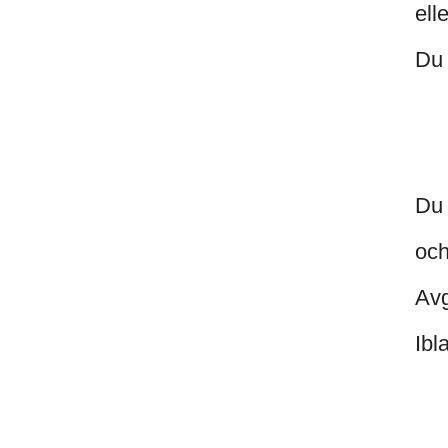
ell
Du 
Du 
och
Avg
Ibl