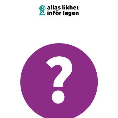
för lagen
onsnedsättning