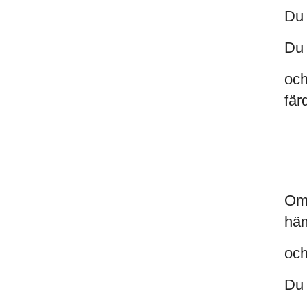
Du 
Du 
och
fär
Om 
häm
och
Du 