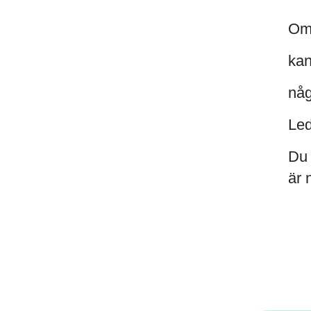
Om 
kan
någ
Led
Du 
är 