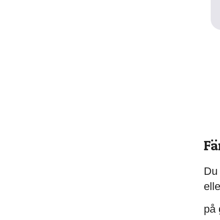
Fä
Du 
ell
på 