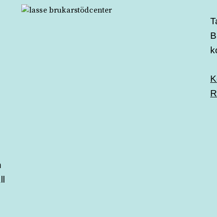
T
B
k
K
R
n
ll