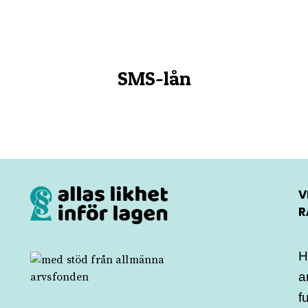
SMS-lån
V
R
H
a
f