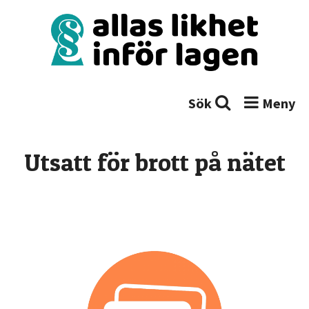
H
o
p
p
a
Allas likhet inför lagen
Vardagsjuridik för personer med
t
funktionsnedsättning
i
l
l
Utsatt för brott på nätet
i
n
n
e
h
å
l
l